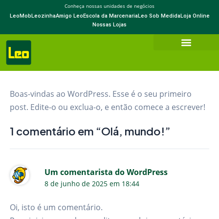
Ir
Conheça nossas unidades de negócios
LeoMob
Leozinha
Amigo Leo
Escola da Marcenaria
Leo Sob Medida
Loja Online
para
Nossas Lojas
o
conteúdo
Boas-vindas ao WordPress. Esse é o seu primeiro
post. Edite-o ou exclua-o, e então comece a escrever!
1 comentário em “Olá, mundo!”
Um comentarista do WordPress
8 de junho de 2025 em 18:44
Oi, isto é um comentário.